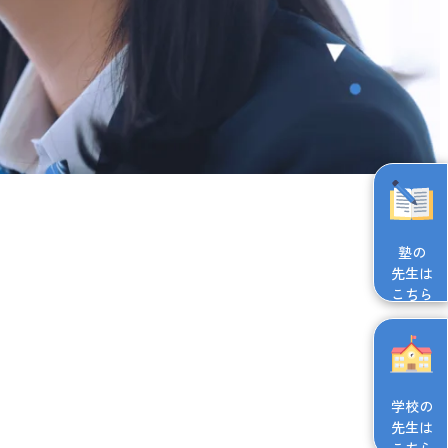
塾の
先生は
こちら
学校の
先生は