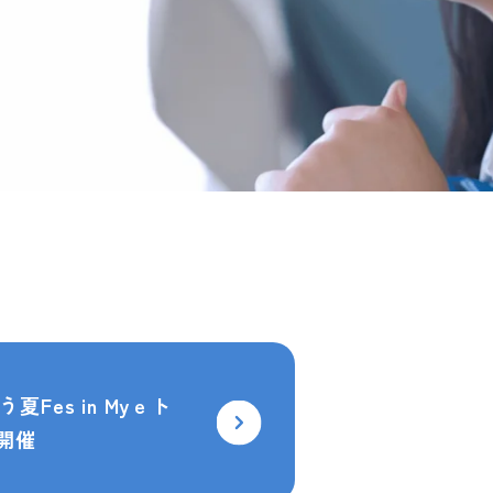
夏Fes in Myｅト
 開催