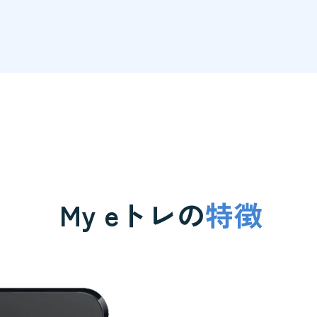
My eトレの
特徴