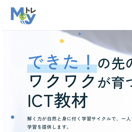
できた！
の先
ワクワク
が育
ICT教材
解く力が自然と身に付く学習サイクルで、一人
学習を提供します。