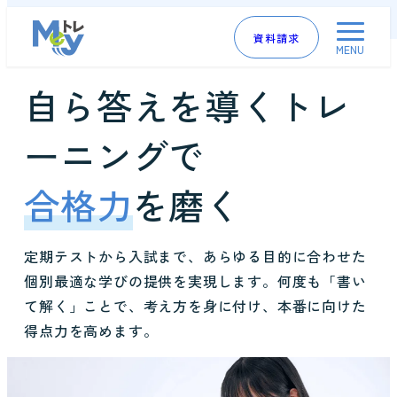
高校生
My eトレとは
My eトレの特徴
主な
資料請求
MENU
自ら答えを導くトレ
ーニングで
合格力
を磨く
定期テストから入試まで、あらゆる目的に合わせた
個別最適な学びの提供を実現します。何度も「書い
て解く」ことで、考え方を身に付け、本番に向けた
得点力を高めます。