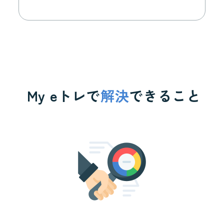
My eトレで
解決
できること