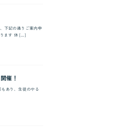
、下記の通りご案内申
ます 休 […]
 開催！
彰もあり、生徒のやる