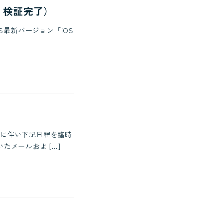
0 検証完了）
S最新バージョン「iOS
に伴い下記日程を臨時
たメールおよ […]