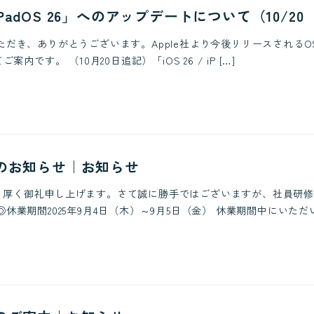
/ iPadOS 26」へのアップデートについて（10/2
ただき、ありがとうございます。Apple社より今後リリースされるO
てご案内です。 （10月20日追記）「iOS 26 / iP […]
のお知らせ｜お知らせ
り厚く御礼申し上げます。さて誠に勝手ではございますが、社員研修
休業期間2025年9月4日（木）～9月5日（金） 休業期間中にいただい